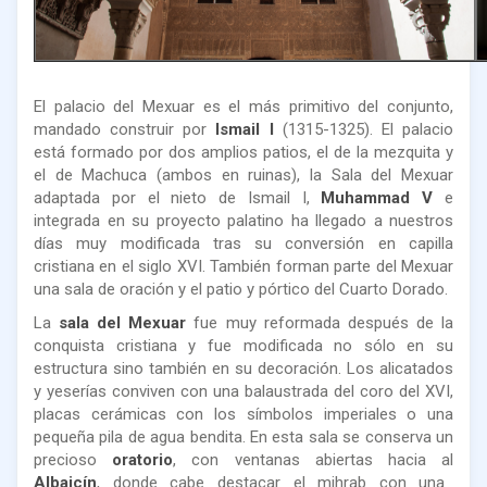
El palacio del Mexuar es el más primitivo del conjunto,
mandado construir por
Ismail I
(1315-1325). El palacio
está formado por dos amplios patios, el de la mezquita y
el de Machuca (ambos en ruinas), la Sala del Mexuar
adaptada por el nieto de Ismail I,
Muhammad V
e
integrada en su proyecto palatino ha llegado a nuestros
días muy modificada tras su conversión en capilla
cristiana en el siglo XVI. También forman parte del Mexuar
una sala de oración y el patio y pórtico del Cuarto Dorado.
La
sala del Mexuar
fue muy reformada después de la
conquista cristiana y fue modificada no sólo en su
estructura sino también en su decoración. Los alicatados
y yeserías conviven con una balaustrada del coro del XVI,
placas cerámicas con los símbolos imperiales o una
pequeña pila de agua bendita. En esta sala se conserva un
precioso
oratorio
, con ventanas abiertas hacia al
Albaicín
, donde cabe destacar el mihrab con una