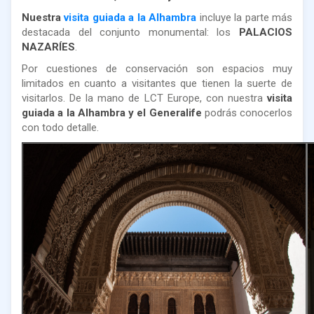
Nuestra
visita guiada a la Alhambra
incluye la parte más
destacada del conjunto monumental: los
PALACIOS
NAZARÍES
.
Por cuestiones de conservación son espacios muy
limitados en cuanto a visitantes que tienen la suerte de
visitarlos. De la mano de LCT Europe, con nuestra
visita
guiada a la Alhambra y el Generalife
podrás conocerlos
con todo detalle.