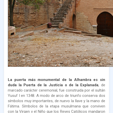
La puerta más monumental de la Alhambra es sin
duda la Puerta de la Justicia o de la Explanada
, de
marcado carácter ceremonial, fue construida por el sultán
Yusuf I en 1348. A modo de arco de triunfo conserva dos
símbolos muy importantes, de nuevo la llave y la mano de
Fátima. Símbolos de la etapa musulmana que conviven
con la Virgen y el Niño que los Reyes Católicos mandaron