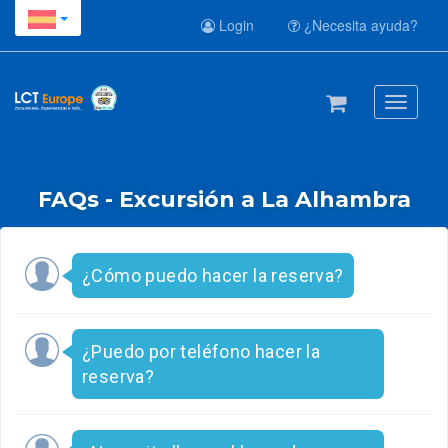
Login
¿Necesita ayuda?
Toggle
navigati
FAQs - Excursión a La Alhambra
¿Cómo puedo hacer la reserva?
¿Puedo por teléfono hacer la
reserva?