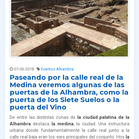
07-03-2018
Eventos Alhambra
Paseando por la calle real de la
Medina veremos algunas de las
puertas de la Alhambra, como la
puerta de los Siete Suelos o la
puerta del Vino
De entre las distintas zonas de
la ciudad palatina de la
Alhambra
destaca
la medina
, la ciudad. Una estructura
urbana donde fundamentalmente la calle real junto a la
calle real baja eran los ejes principales del conjunto. Hoy
la